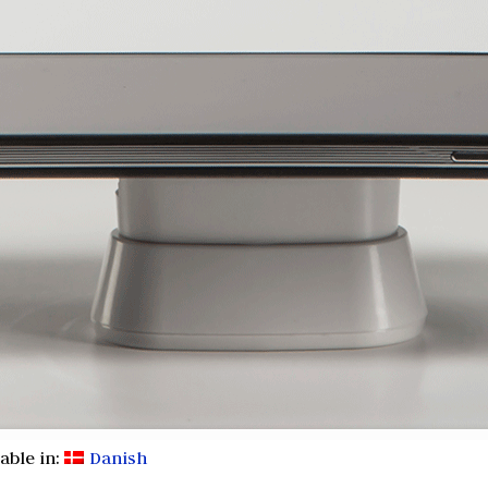
lable in:
Danish