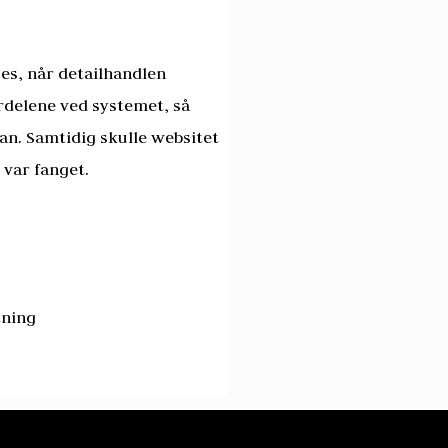
ges, når detailhandlen
ordelene ved systemet, så
an. Samtidig skulle websitet
var fanget.
tning