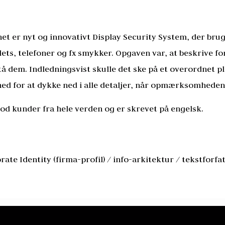
et er nyt og innovativt Display Security System, der bru
blets, telefoner og fx smykker. Opgaven var, at beskrive f
 dem. Indledningsvist skulle det ske på et overordnet pl
ed for at dykke ned i alle detaljer, når opmærksomheden 
mod kunder fra hele verden og er skrevet på engelsk.
ate Identity (firma-profil) / info-arkitektur / tekstforfa