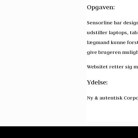
Opgaven:
Sensorline har design
udstiller laptops, ta
lægmand kunne forstå
give brugeren muligh
Websitet retter sig 
Ydelse:
Ny & autentisk Corpor