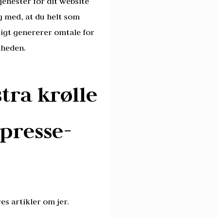
jenester for dit website
g med, at du helt som
igt genererer omtale for
heden.
tra krølle
presse-
es artikler om jer.