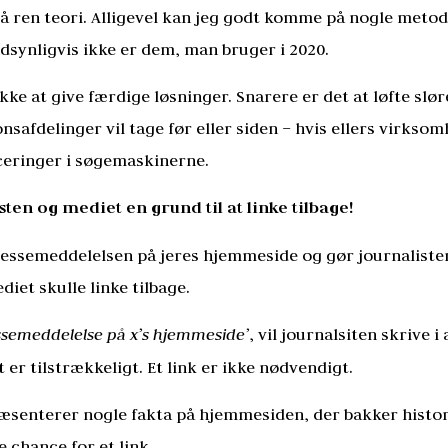
så ren teori. Alligevel kan jeg godt komme på nogle meto
dsynligvis ikke er dem, man bruger i 2020.
ikke at give færdige løsninger. Snarere er det at løfte slø
afdelinger vil tage før eller siden – hvis ellers virksom
ceringer i søgemaskinerne.
sten og mediet en grund til at linke tilbage!
ressemeddelelsen på jeres hjemmeside og gør journalist
diet skulle linke tilbage.
ssemeddelelse på x’s hjemmeside’
, vil journalsiten skrive i 
 er tilstrækkeligt. Et link er ikke nødvendigt.
ræsenterer nogle fakta på hjemmesiden, der bakker histor
e chance for et link.