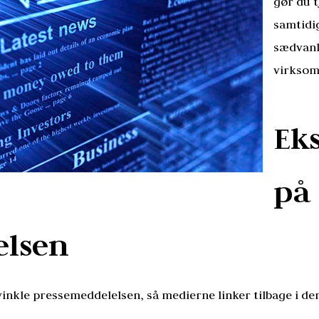
gør du t
samtidi
sædvanl
virksom
Eks
på 
elsen
vinkle pressemeddelelsen, så medierne linker tilbage i der