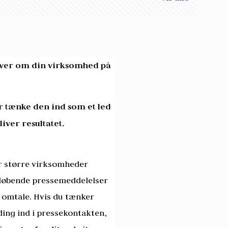
kriver om din virksomhed på
r tænke den ind som et led
iver resultatet.
ær større virksomheder
 løbende pressemeddelelser
å omtale. Hvis du tænker
ding ind i pressekontakten,