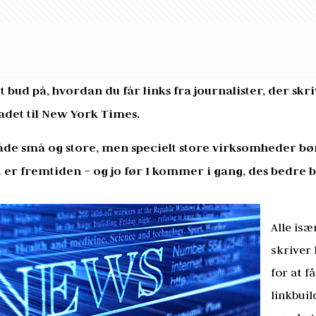
t bud på, hvordan du får links fra journalister, der s
adet til New York Times.
åde små og store, men specielt store virksomheder bø
t er fremtiden – og jo før I kommer i gang, des bedre bl
Alle is
skriver
for at f
linkbuil