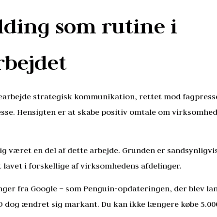
lding som rutine i
rbejdet
searbejde strategisk kommunikation, rettet mod fagpresse
esse. Hensigten er at skabe positiv omtale om virksomhede
ig været en del af dette arbejde. Grunden er sandsynligvi
t lavet i forskellige af virksomhedens afdelinger.
ger fra Google – som Penguin-opdateringen, der blev lanc
O dog ændret sig markant. Du kan ikke længere købe 5.000