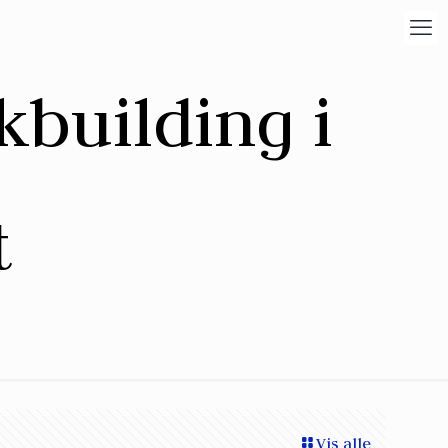
kbuilding i
t
Vis alle