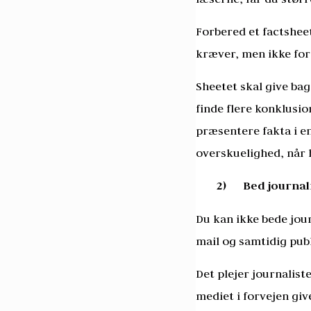
Forbered et factsheet
kræver, men ikke fo
Sheetet skal give ba
finde flere konklusi
præsentere fakta i en
overskuelighed, når h
2)
Bed journal
Du kan ikke bede jour
mail og samtidig pub
Det plejer journaliste
mediet i forvejen giv