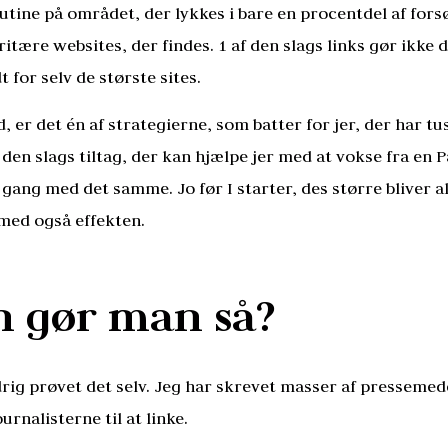
utine på området, der lykkes i bare en procentdel af forsøg
itære websites, der findes. 1 af den slags links gør ikke d
t for selv de største sites.
d, er det én af strategierne, som batter for jer, der har tu
 den slags tiltag, der kan hjælpe jer med at vokse fra en P
gang med det samme. Jo før I starter, des større bliver 
rmed også effekten.
 gør man så?
ldrig prøvet det selv. Jeg har skrevet masser af presseme
rnalisterne til at linke.