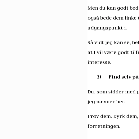
Men du kan godt bede 
også bede dem linke t
udgangspunkt i.
Så vidt jeg kan se, be
at I vil være godt til
interesse.
3)
Find selv p
Du, som sidder med p
jeg nævner her.
Prøv dem. Dyrk dem, d
forretningen.