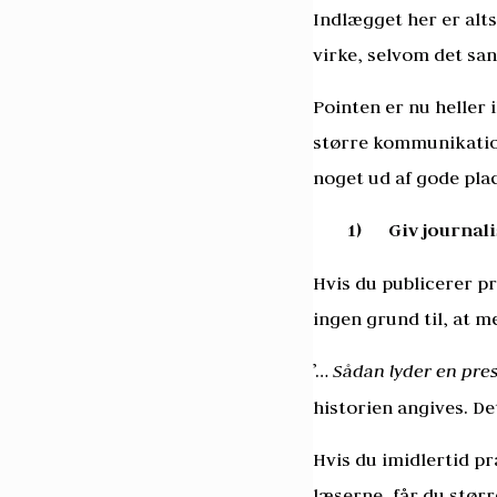
Indlægget her er alt
virke, selvom det san
Pointen er nu heller 
større kommunikations
noget ud af gode pla
1)
Giv journali
Hvis du publicerer p
ingen grund til, at me
’…
Sådan lyder en pre
historien angives. Det
Hvis du imidlertid p
læserne, får du størr