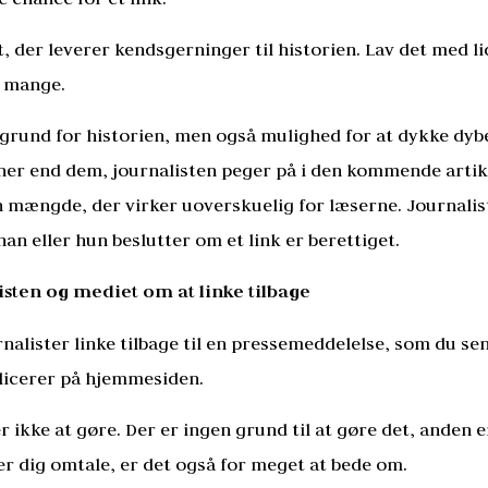
, der leverer kendsgerninger til historien. Lav det med li
r mange.
ggrund for historien, men også mulighed for at dykke dyb
oner end dem, journalisten peger på i den kommende artik
 mængde, der virker uoverskuelig for læserne. Journaliste
an eller hun beslutter om et link er berettiget.
isten og mediet om at linke tilbage
nalister linke tilbage til en pressemeddelelse, som du s
licerer på hjemmesiden.
r ikke at gøre. Der er ingen grund til at gøre det, anden e
er dig omtale, er det også for meget at bede om.