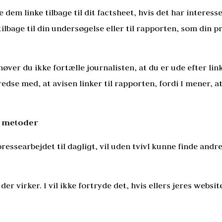
dem linke tilbage til dit factsheet, hvis det har interess
ilbage til din undersøgelse eller til rapporten, som din 
høver du ikke fortælle journalisten, at du er ude efter lin
fredse med, at avisen linker til rapporten, fordi I mener, a
å metoder
ressearbejdet til dagligt, vil uden tvivl kunne finde and
er virker. I vil ikke fortryde det, hvis ellers jeres websi