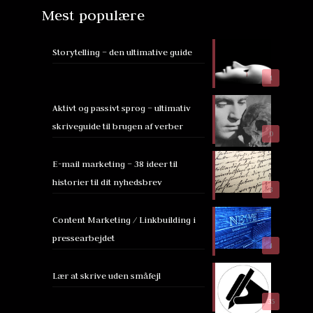
Mest populære
Storytelling – den ultimative guide
1
Aktivt og passivt sprog – ultimativ
skriveguide til brugen af verber
0
E-mail marketing – 38 ideer til
historier til dit nyhedsbrev
3
Content Marketing / Linkbuilding i
pressearbejdet
4
Lær at skrive uden småfejl
35