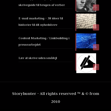
skriveguide til brugen af verber
0
E-mail marketing – 38 ideer til
historier til dit nyhedsbrev
3
Content Marketing / Linkbuilding i
pressearbejdet
4
Lær at skrive uden småfejl
35
Storyhunter - All rights reserved ™ & © from
2010