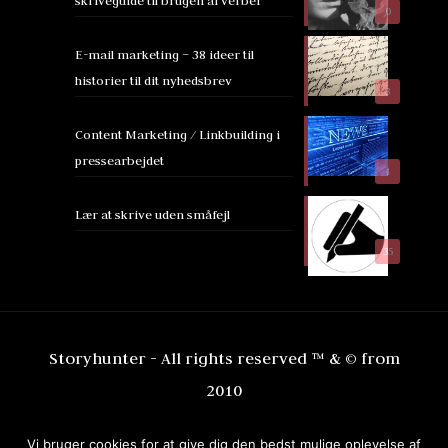
skriveguide til brugen af verber
0
E-mail marketing – 38 ideer til
historier til dit nyhedsbrev
3
Content Marketing / Linkbuilding i
pressearbejdet
4
Lær at skrive uden småfejl
35
Storyhunter - All rights reserved ™ & © from
2010
Vi bruger cookies for at give dig den bedst mulige oplevelse af