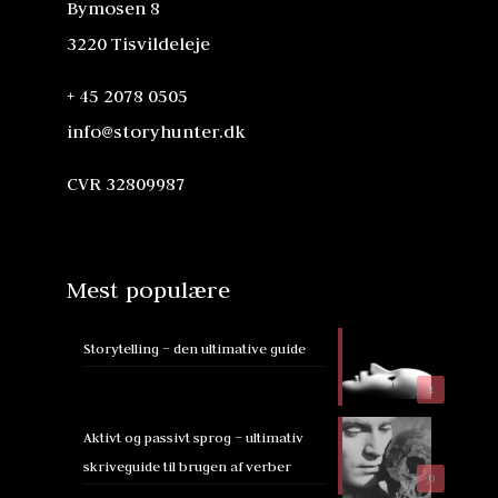
Bymosen 8
3220 Tisvildeleje
+ 45 2078 0505
info@storyhunter.dk
CVR 32809987
Mest populære
Storytelling – den ultimative guide
1
Aktivt og passivt sprog – ultimativ
skriveguide til brugen af verber
0